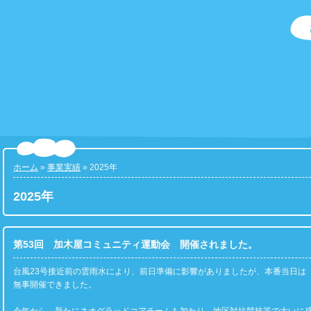
ホーム
»
事業実績
» 2025年
2025年
第53回 加木屋コミュニティ運動会 開催されました。
台風23号接近前の雲雨水により、前日準備に影響がありましたが、本番当日は
無事開催できました。